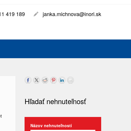
11 419 189
janka.michnova@inori.sk
Hľadať nehnuteľnosť
t
Názov nehnuteľnosti