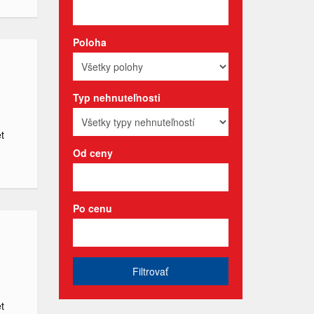
Poloha
Typ nehnuteľnosti
t
Od ceny
Po cenu
Filtrovať
t