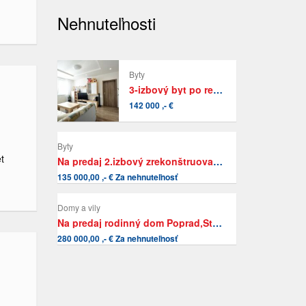
Nehnuteľnosti
Byty
3-izbový byt po rekonštrukcii vo vyhľadávanej lokalite v širšom centre Popradu
142 000 ,- €
Byty
t
Na predaj 2.izbový zrekonštruovaný byt s vlatným kúrením v Poprade-Kvetnici
135 000,00 ,- € Za nehnuteľnosť
Domy a vily
Na predaj rodinný dom Poprad,Staré ihrisko
280 000,00 ,- € Za nehnuteľnosť