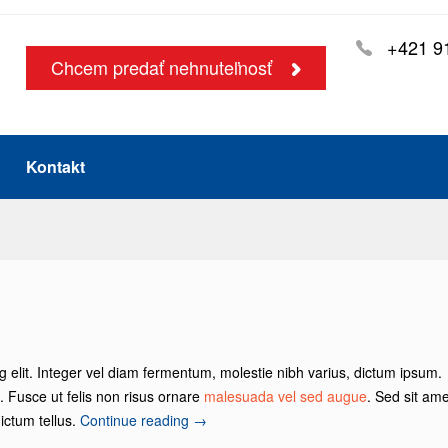
+421 9
Chcem predať nehnuteľnosť
Kontakt
g elit. Integer vel diam fermentum, molestie nibh varius, dictum ipsum.
s. Fusce ut felis non risus ornare
malesuada vel sed augue
. Sed sit ame
ictum tellus.
Continue reading
→