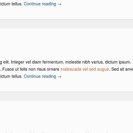
ictum tellus.
Continue reading
→
g elit. Integer vel diam fermentum, molestie nibh varius, dictum ipsum.
s. Fusce ut felis non risus ornare
malesuada vel sed augue
. Sed sit ame
ictum tellus.
Continue reading
→