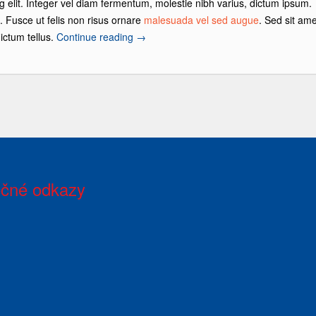
g elit. Integer vel diam fermentum, molestie nibh varius, dictum ipsum.
s. Fusce ut felis non risus ornare
malesuada vel sed augue
. Sed sit ame
ictum tellus.
Continue reading
→
očné odkazy