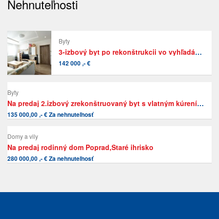
Nehnuteľnosti
Byty
3-izbový byt po rekonštrukcii vo vyhľadávanej lokalite v širšom centre Popradu
142 000 ,- €
Byty
Na predaj 2.izbový zrekonštruovaný byt s vlatným kúrením v Poprade-Kvetnici
135 000,00 ,- € Za nehnuteľnosť
Domy a vily
Na predaj rodinný dom Poprad,Staré ihrisko
280 000,00 ,- € Za nehnuteľnosť