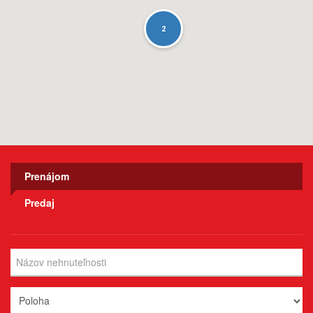
2
2
Prenájom
Predaj