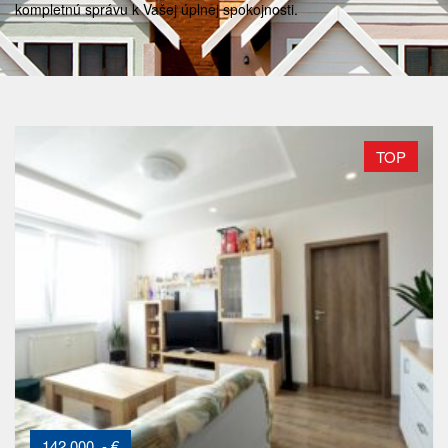
kompletnú správu k Vašej úplnej spokojnosti.
TOP
142 000 ,- €