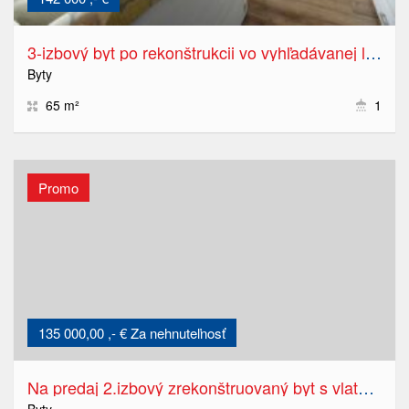
3-izbový byt po rekonštrukcii vo vyhľadávanej lokalite v širšom centre Popradu
Byty
65 m²
1
Promo
135 000,00 ,- € Za nehnuteľnosť
Na predaj 2.izbový zrekonštruovaný byt s vlatným kúrením v Poprade-Kvetnici
Byty