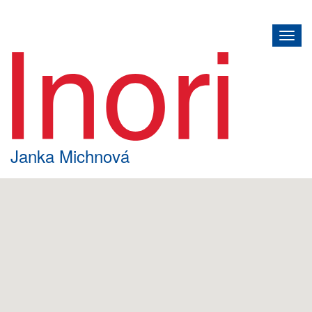
Toggl
navig
Janka Michnová