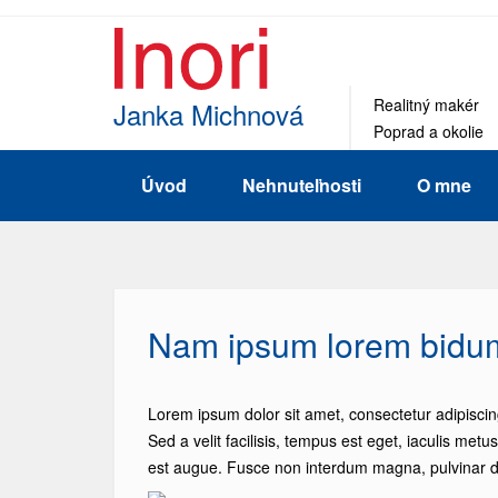
Realitný makér
Janka Michnová
Poprad a okolie
Úvod
Nehnuteľnosti
O mne
Nam ipsum lorem bidu
Lorem ipsum dolor sit amet, consectetur adipiscin
Sed a velit facilisis, tempus est eget, iaculis metu
est augue. Fusce non interdum magna, pulvinar di