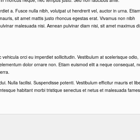
e in rhoncus neque, nec tempus justo. Sed non faucibus ante.
iet a. Fusce nulla nibh, volutpat ut hendrerit vel, auctor in urna. Etia
mauris, sit amet mattis justo rhoncus egestas erat. Vivamus non nibh
 pulvinar malesuada nisi. Aenean pulvinar diam nisi, sit amet maximus d
ehicula orci eu imperdiet sollicitudin. Vestibulum at scelerisque odio,
 elementum dolor ornare non. Etiam euismod elit a neque consequat, n
verra.
dui. Nulla facilisi. Suspendisse potenti. Vestibulum efficitur mauris et lib
entesque habitant morbi tristique senectus et netus et malesuada fames