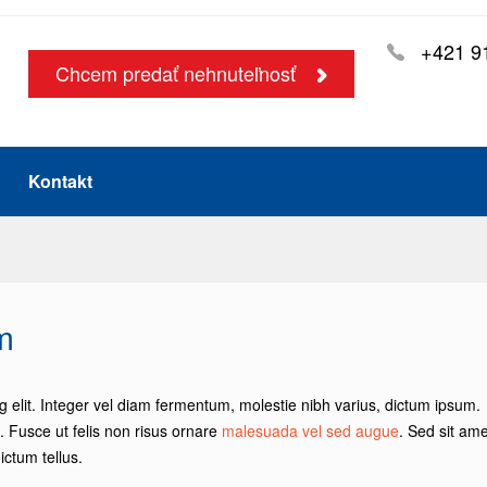
+421 9
Chcem predať nehnuteľnosť
Kontakt
m
g elit. Integer vel diam fermentum, molestie nibh varius, dictum ipsum.
s. Fusce ut felis non risus ornare
malesuada vel sed augue
. Sed sit ame
ctum tellus.