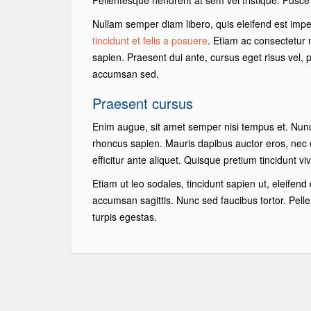
Pellentesque hendrerit at sem vel tristique. Fusc
Nullam semper diam libero, quis eleifend est imperd
tincidunt et felis a posuere
. Etiam ac consectetur 
sapien. Praesent dui ante, cursus eget risus vel,
accumsan sed.
Praesent cursus
Enim augue, sit amet semper nisi tempus et. Nunc v
rhoncus sapien. Mauris dapibus auctor eros, nec
efficitur ante aliquet. Quisque pretium tincidunt vi
Etiam ut leo sodales, tincidunt sapien ut, eleifend 
accumsan sagittis. Nunc sed faucibus tortor. Pell
turpis egestas.