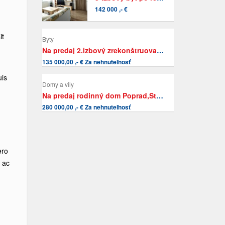
142 000 ,- €
it
Byty
Na predaj 2.izbový zrekonštruovaný byt s vlatným kúrením v Poprade-Kvetnici
135 000,00 ,- € Za nehnuteľnosť
uis
Domy a vily
Na predaj rodinný dom Poprad,Staré ihrisko
280 000,00 ,- € Za nehnuteľnosť
ero
 ac