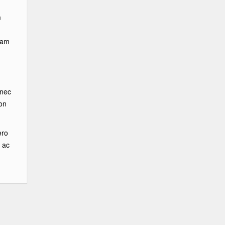
m
iam
 nec
on
ero
 ac