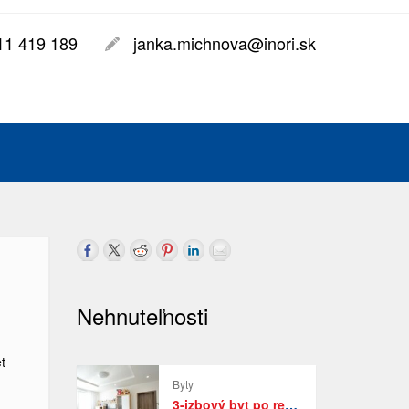
11 419 189
janka.michnova@inori.sk
Nehnuteľnosti
t
Byty
3-izbový byt po rekonštrukcii vo vyhľadávanej lokalite v širšom centre Popradu