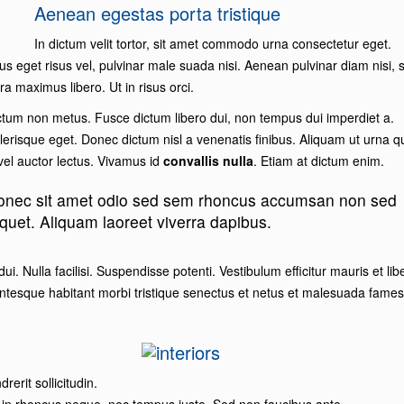
Aenean egestas porta tristique
In dictum velit tortor, sit amet commodo urna consectetur eget.
 eget risus vel, pulvinar male suada nisi. Aenean pulvinar diam nisi, s
maximus libero. Ut in risus orci.
um non metus. Fusce dictum libero dui, non tempus dui imperdiet a.
lerisque eget. Donec dictum nisl a venenatis finibus. Aliquam ut urna q
 vel auctor lectus. Vivamus id
convallis nulla
. Etiam at dictum enim.
 Donec sit amet odio sed sem rhoncus accumsan non sed
iquet. Aliquam laoreet viverra dapibus.
dui. Nulla facilisi. Suspendisse potenti. Vestibulum efficitur mauris et lib
entesque habitant morbi tristique senectus et netus et malesuada fames
erit sollicitudin.